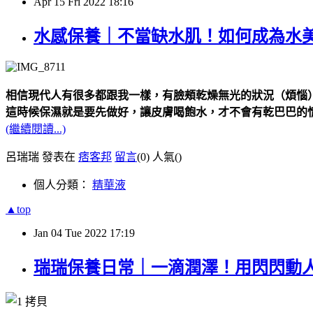
Apr
15
Fri
2022
18:16
水感保養｜不當缺水肌！如何成為水
相信現代人有很多都跟我一樣，有臉頰乾燥無光的狀況（煩惱
這時候保濕就是要先做好，讓皮膚喝飽水，才不會有乾巴巴的
(繼續閱讀...)
呂瑞瑞 發表在
痞客邦
留言
(0)
人氣(
)
個人分類：
精華液
▲top
Jan
04
Tue
2022
17:19
瑞瑞保養日常｜一滴潤澤！用閃閃動