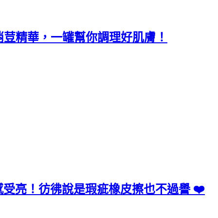
消荳精華，一罐幫你調理好肌膚！
受亮！彷彿說是瑕疵橡皮擦也不過譽 ❤️