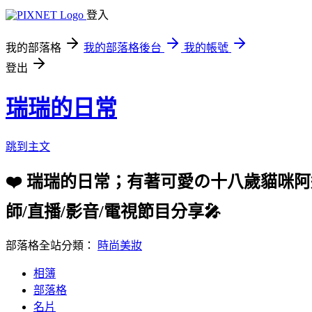
登入
我的部落格
我的部落格後台
我的帳號
登出
瑞瑞的日常
跳到主文
❤️ 瑞瑞的日常；有著可愛の十八歲貓咪
師/直播/影音/電視節目分享🎤
部落格全站分類：
時尚美妝
相簿
部落格
名片