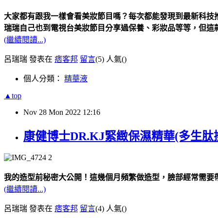
大家都有跟我一樣會看美妝節目嗎？每次都能發現到最新科技推
瑞瑞自己也到電視台美妝節目分享過保養、彩妝品等等，但這
(繼續閱讀...)
呂瑞瑞 發表在
痞客邦
留言
(5)
人氣(
)
個人分類：
精華液
▲top
Nov
28
Mon
2022
12:16
康健博士DR.KJ緊緻保濕精華(多生
我的造型前秘密大公開！這幾個月頻繁做造型，臉部經常需要
(繼續閱讀...)
呂瑞瑞 發表在
痞客邦
留言
(4)
人氣(
)