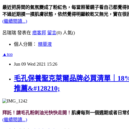
最近把房間的氣氛變成了粉紅色，每當照著鏡子看自己都覺得
不過近期摸一摸肌膚狀態，依然覺得明顯較乾又無光，實在很
(繼續閱讀...)
呂瑞瑞 發表在
痞客邦
留言
(0)
人氣(
)
個人分類：
精華液
▲top
Jun
09
Wed
2021
15:26
毛孔保養聖克萊爾品牌必買清單｜1
推薦&#128210;
拜託！請毛孔粉刺油光快快走開！
肌膚每到一個週期或者日常
(繼續閱讀...)