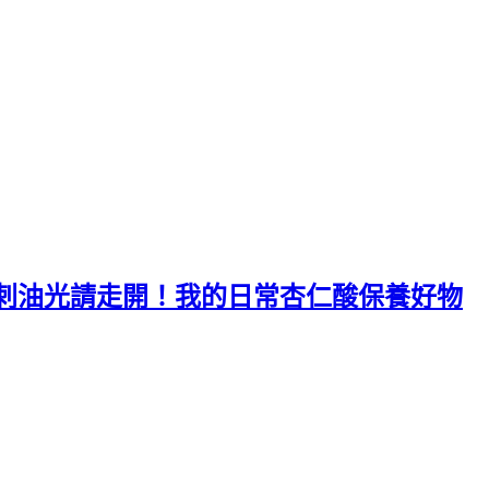
刺油光請走開！我的日常杏仁酸保養好物