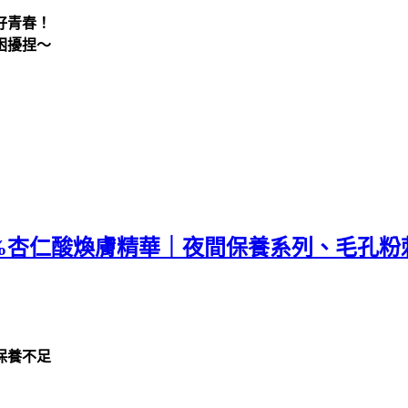
好青春！
困擾捏～
8%杏仁酸煥膚精華｜夜間保養系列、毛孔粉
保養不足