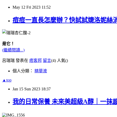
May
12
Fri
2023
11:52
痘痘一直長怎麼辦？快試試婕洛妮絲
是它！
(繼續閱讀...)
呂瑞瑞 發表在
痞客邦
留言
(4)
人氣(
)
個人分類：
精華液
▲top
Jan
15
Sun
2023
18:37
我的日常保養 未來美超級A醇｜一抹感