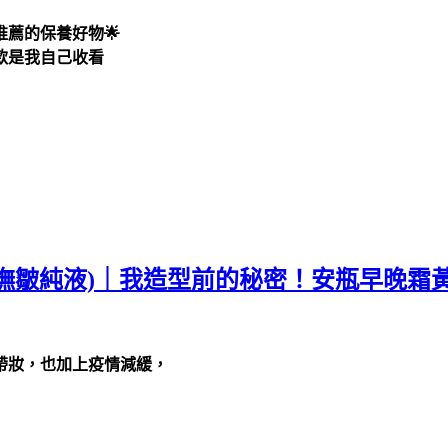
薦的保養好物🌟
款是我自己收看
肽撫皺純液)｜我造型前的秘密！安瓶早晚霜
帶
妝，也加上疫情減緩，