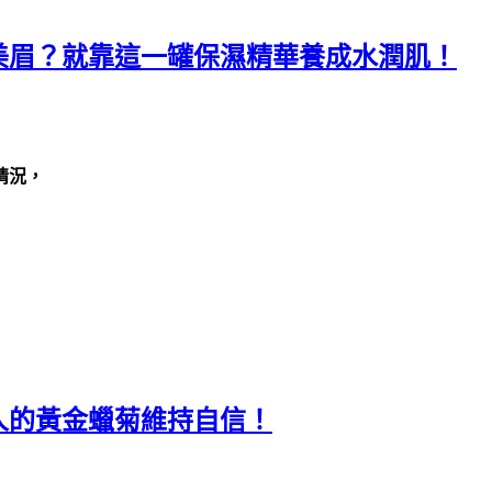
美眉？就靠這一罐保濕精華養成水潤肌！
）
情況，
人的黃金蠟菊維持自信！