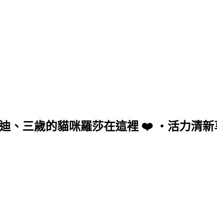
阿迪、三歲的貓咪羅莎在這裡 ❤️ ・活力清