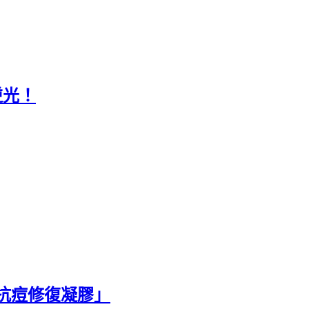
逆光！
抗痘修復凝膠」