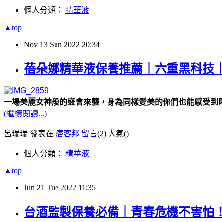
個人分類：
精華液
▲top
Nov
13
Sun
2022
20:34
蓓朵娜精華液保養推薦｜六重黑科技｜
一場美麗女神般的盛會來襲，身為同樣愛美的你們也能感受到
(繼續閱讀...)
呂瑞瑞 發表在
痞客邦
留言
(2)
人氣(
)
個人分類：
精華液
▲top
Jun
21
Tue
2022
11:35
台酒監製保養必備｜青春危機不害怕