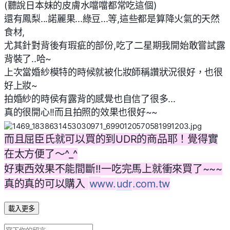
(聽說日本妹的皮膚水噹噹都常吃這個)
還有鳳梨...諾麗果...綠豆...等,這些都是算降火氣的天然
食材,
尤其針對背後有瑕疵的部份,吃了二星期我開始敢嘗試露
背裝了..哈~
上次當婚紗模特的時候就被化妝師稱讚狀況很好，也很
好上妝~
拍婚紗的時侯有露背的感覺也自信了很多...
真的很開心!!而且拍照的效果也很好~~
而且屈臣氏就可以買的到UDR的商品耶！覺得實
在太方便了～^_^
好東西效果不能間斷!!一吃完馬上就衝來買了~~~
👉
真的真的可以購入
www.
udr
.com.tw
載入更多