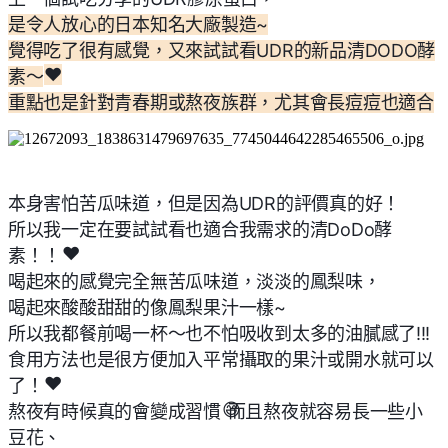
是令人放心的日本知名大廠製造~
覺得吃了很有感覺，又來試試看UDR的新品清DODO酵
❤
素～
重點也是針對青春期或熬夜族群，尤其會長痘痘也適合
本身害怕苦瓜味道，但是因為UDR的評價真的好！
所以我一定在要試試看也適合我需求的清DoDo酵
❤
素！！
喝起來的感覺完全無苦瓜味道，淡淡的鳳梨味，
喝起來酸酸甜甜的像鳳梨果汁一樣~
所以我都餐前喝一杯～也不怕吸收到太多的油膩感了!!!
食用方法也是很方便加入平常攝取的果汁或開水就可以
❤
了！
😄
熬夜有時候真的會變成習慣
而且熬夜就容易長一些小
豆花、