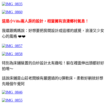
這是小Villa兩人房的設計，相當擁有浪漫鄉村氣息！
我還跟媽媽說：
好想要把房間設計成這樣的感覺，浪漫又少女
心的風格 ❤️❤️
特別為床鋪裝置的白紗設計太有趣啦！躲在裡面伸出頭都好好
拍唷～
話說床鋪是山莊老闆娘有嚴選過的Q彈軟床，柔軟好躺就好想
先睡個午覺阿