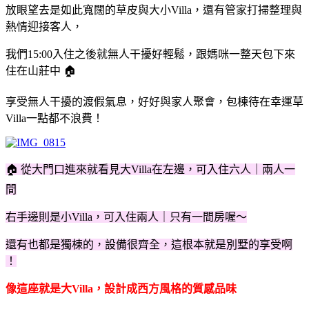
放眼望去是如此寬闊的草皮與大小Villa，還有管家打掃整理與
熱情迎接客人，
我們15:00入住之後就無人干擾好輕鬆，跟媽咪一整天包下來
住在山莊中 🏠
享受無人干擾的渡假氣息，好好與家人聚會，包棟待在幸運草
Villa一點都不浪費！
🏠 從大門口進來就看見大Villa在左邊，可入住六人｜兩人一
間
右手邊則是小Villa，可入住兩人｜只有一間房喔～
還有也都是獨棟的，設備很齊全，這根本就是別墅的享受啊
！
像這座就是大Villa，設計成西方風格的質感品味