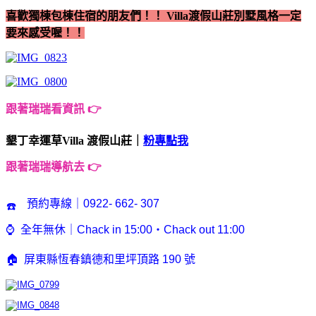
喜歡獨棟包棟住宿的朋友們！！ Villa渡假山莊別墅風格一定
要來感受喔！！
跟
著瑞瑞看資訊
👉
墾丁幸運草Villa 渡假山莊｜
粉專點我
跟著瑞瑞導航去
👉
預約專線｜
0922- 662- 307
☎️
⌚️ 全年無休｜Chack in 15:00・Chack out 11:00
🏠 屏東縣恆春鎮德和里
坪頂路 190 號