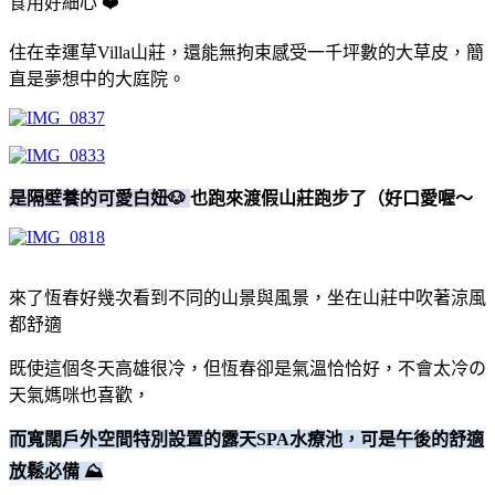
食用好細心 ❤️
住在幸運草Villa山莊，還能無拘束感受一千坪數的大草皮，簡
直是夢想中的大庭院。
是隔壁養的可愛白妞🐶
也跑來渡假山莊跑步了（好口愛喔～
來了恆春好幾次看到不同的山景與風景，坐在山莊中吹著涼風
都舒適
既使這個冬天高雄很冷，但恆春卻是氣溫恰恰好，不會太冷の
天氣媽咪也喜歡，
而寬闊戶外空間特別設置的露天SPA水療池，可是午後的舒適
放鬆必備 ⛰️