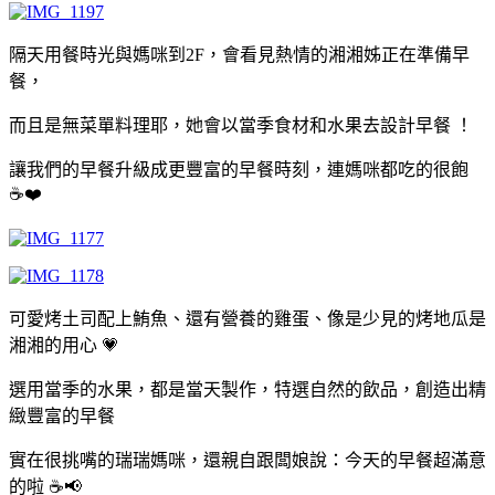
隔天用餐時光與媽咪到2F，會看見熱情的湘湘姊正在準備早
餐，
而且是無菜單料理耶，她會以當季食材和水果去設計早餐 ！
讓我們的早餐升級成更豐富的早餐時刻，連媽咪都吃的很飽
☕️❤️
可愛烤土司配上鮪魚、還有營養的雞蛋、像是少見的烤地瓜是
湘湘的用心 💗
選用當季的水果，都是當天製作，特選自然的飲品，創造出精
緻豐富的早餐
實在很挑嘴的瑞瑞媽咪，還親自跟闆娘說：今天的早餐超滿意
的啦 ☕️📢