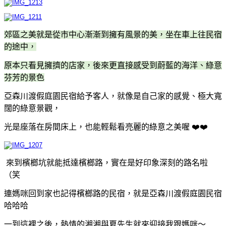
郊區之美就是從市中心漸漸到擁有風景的美，坐在車上往民宿
的途中，
原本只看見擁擠的店家，後來更直接感受到蔚藍的海洋、綠意
芬芳的景色
亞森川渡假庭園民宿
給予客人，就像是自己家的感覺、極大寬
闊的綠意景觀，
光是座落在房間床上，也能輕鬆看亮麗的綠意之美喔 ❤️❤️
來到檳榔坑就能抵達檳榔路，實在是好印象深刻的路名啦
（笑
連媽咪回到家也記得檳榔路的民宿，就是亞森川渡假庭園民宿
哈哈哈
一到這裡之後，熱情的湘湘與夏先生就來迎接我跟媽咪～