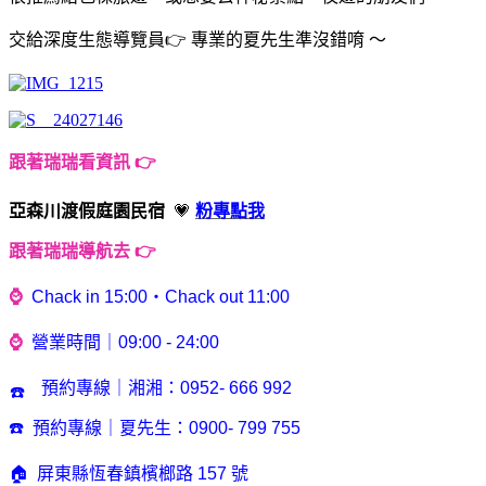
交給深度生態導覽員👉 專業的夏先生準沒錯唷 ～
跟著瑞瑞看資訊
👉
亞森川渡假庭園民宿
💗
粉專點我
跟著瑞瑞導航去
👉
⌚️
Chack in 15:00・Chack out 11:00
⌚️
營業時間｜09:00 - 24:00
預約專線｜湘湘：0952- 666 992
☎️
☎️ 預約專線｜夏先生：0900- 799 755
🏠 屏東縣恆春鎮檳榔路 157 號