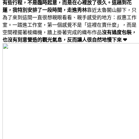
有些行程，不是臨時起意，而是在心裡放了很久。這趟到花
蓮，我特別安排了一段時間，走進秀林
靠近太魯閣山腳下，只
為了來到這間一直很想親眼看看、親手感受的地方：叔惠工作
室。一踏進工作室，第一個感覺不是「這裡在賣什麼」，而是
空間裡擺著梭織機，牆上掛著完成的織布作品
沒有過度包裝，
也沒有刻意營造的觀光氣息，反而讓人很自然地慢下來 ❤