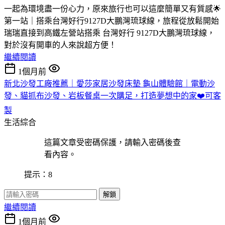
一起為環境盡一份心力，原來旅行也可以這麼簡單又有質感🌟
第一站｜搭乘台灣好行9127D大鵬灣琉球線，旅程從放鬆開始
瑞瑞直接到高鐵左營站搭乘 台灣好行 9127D大鵬灣琉球線，
對於沒有開車的人來說超方便！
繼續閱讀
1個月前
新北沙發工廠推薦｜愛莎家居沙發床墊 龜山體驗館｜電動沙
發、貓抓布沙發、岩板餐桌一次購足，打造夢想中的家❤️可客
製
生活綜合
這篇文章受密碼保護，請輸入密碼後查
看內容。
提示：8
解鎖
繼續閱讀
1個月前