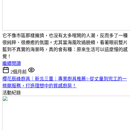
它不像市區那樣擁擠，也沒有太多喧鬧的人潮，反而多了一種
很純粹、很療癒的氛圍。
尤其當海風吹過臉頰，看著眼前整片
藍到不真實的海景時，真的會有種：
原來生活可以這麼慢的感
覺！
繼續閱讀
2個月前
櫻花辰峰廚具｜新北三重｜專業廚具推薦✨從丈量到完工的一
條龍服務，打造理想中的質感廚房！
活動紀錄