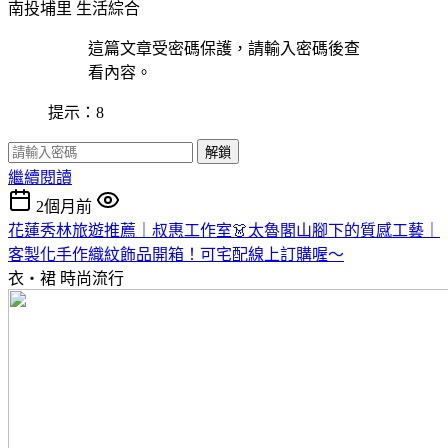
南投埔里
生活綜合
這篇文章受密碼保護，請輸入密碼後查
看內容。
提示：8
解鎖
繼續閱讀
2個月前
花蓮秀林旅遊推薦｜叔惠工作室👗太魯閣山腳下的質感工藝｜
客製化手作織紋飾品開箱！可宅配線上訂購喔～
衣・裙
時尚流行