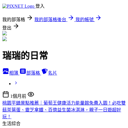
登入
我的部落格
我的部落格後台
我的帳號
登出
瑞瑞的日常
相簿
部落格
名片
1個月前
桃園平鎮景點推薦｜葡萄王健康活力能量館免費入園！必吃雙
菇茶葉蛋、靈芝拿鐵、百億益生菌冰淇淋，親子一日遊超好
玩！
生活綜合