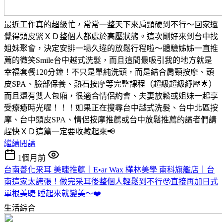
最近工作真的超級忙，常常一整天下來肩頸硬到不行～回家還
覺得頭皮緊ＸＤ整個人都處於高壓狀態。這次剛好來到台中找
姐妹聚會，決定安排一場久違的放鬆行程啦～體驗姊姊一直推
薦的微笑Smile台中越式洗髮，而且這間最吸引我的地方就是
幸福套餐120分鐘！不只是單純洗頭，而是結合肩頸按摩、頭
皮SPA、臉部保養、熱石按摩等完整課程（超級超級紓壓🌟）
而且還有雙人包廂，很適合情侶約會、夫妻放鬆或姐妹一起享
受療癒時光喔！！！如果正在搜尋台中越式洗髮、台中北區按
摩、台中頭皮SPA、情侶按摩推薦或台中放鬆推薦的讀者們請
趕快ＸＤ這篇一定要收藏起來📢
繼續閱讀
1個月前
台南善化采耳 美睫推薦｜E•ar Wax 樺林美學 南科旗艦店｜台
南這家太誇張！做完采耳後整個人輕鬆到不行🥹直接再加日式
單根美睫 睡起來就變美～❤️
生活綜合