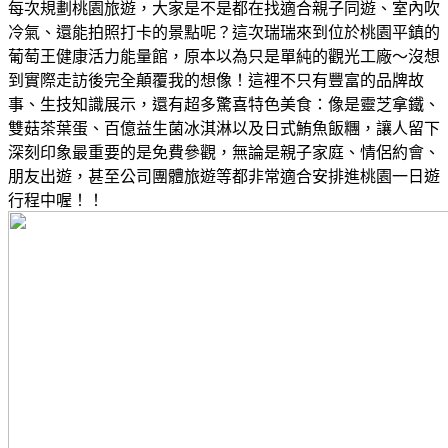
每次規劃桃園旅遊，大家是不是都在找適合親子同遊、室內吹
冷氣、還能拍照打卡的景點呢？這次瑞瑞來到位於桃園平鎮的
葡萄王健康活力能量館，原本以為只是單純的觀光工廠～沒想
到實際走訪後完全顛覆我的想像！這裡不只有豐富的品牌故
事、生技知識展示，還有超多驚喜特色美食：像是靈芝拿鐵、
雙菇茶葉蛋、百億益生菌冰淇淋以及日式鮪魚飯糰，讓人留下
深刻印象最重要的是免費參觀，無論是親子家庭、情侶約會、
朋友出遊，甚至公司團體旅遊等都非常適合安排進桃園一日遊
行程中喔！！