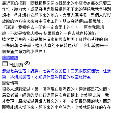
最近真的挖到一間我超想偷偷收藏起來的小店🥹🌿
每次只要工
作忙、壓力大，或是直播完腦袋還停不下來的時候
我就會特別
想找一些能讓心安靜下來的地方，會讓人深呼吸、整個人慢慢
放鬆的地方
這次來台中清水工作，朋友突然傳line跟我說：
「瑞瑞，我報妳去一間妳一定會愛上的店。」 原本我還想
說，不就是植物店嗎🤣
結果我真的一進去就直接淪陷！！！
這次要分享的，就是藏在清水紫雲巖對面！紅磚小巷裡的 向
日葵園藝 🌻
先說，這間店真的不是普通花店，它比較像是一
個充滿生命力的小世界！
繼續閱讀
2個月前
澎湖七美住宿｜詩篇23七美海景民宿｜三天兩夜這樣玩｜住進
第一排海景民宿，才知道什麼叫真正的放空旅行🌊
戀愛情事
很多人想到澎湖，第一個浮現在腦海裡的，通常都是花火節、
馬公老街，經典的雙心石滬
但這次真正踏上 七美嶼 之後，我
才發現，原來澎湖最讓人難忘的，不一定是最熱鬧的地方
而是
那種能讓人慢下來、靜下來的小島時光，七美就是這樣的存在