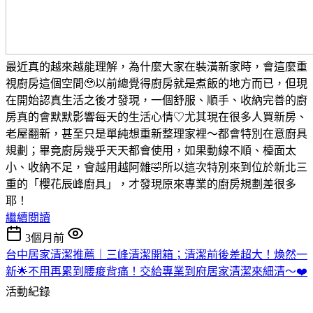
最近真的越來越能理解，為什麼大家在裝潢新家時，會這麼重
視廚房這個空間🥹以前總覺得廚房就是煮飯的地方而已，但現
在開始認真生活之後才發現，一個舒服、順手、收納完善的廚
房真的會默默影響每天的生活心情♡尤其現在很多人買新房、
老屋翻新，甚至只是單純想重新整理家裡～都會特別在意廚具
規劃；畢竟廚房幾乎天天都會使用，如果動線不順、檯面太
小、收納不足，會越用越阿雜🤣所以這次特別來到位於新北三
重的「櫻花辰峰廚具」，才發現原來專業的廚房規劃差很多
耶！
繼續閱讀
3個月前
台中居家清潔推薦｜三峰清潔開箱；清潔前後差超大！煥然一
新🌟不用再累到腰痠背痛！交給專業到府居家清潔來細清～❤️
活動紀錄