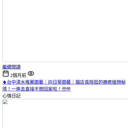
繼續閱讀
2個月前
🌵台中清水推薦園藝｜向日葵園藝｜貓店長陪逛的療癒植物秘
境！一進去直接不想回家啦！🥹💚
心情日記