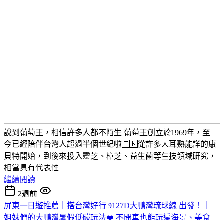
說到葡萄王，相信許多人都不陌生 葡萄王創立於1969年，至
今已經陪伴台灣人超過半個世紀啦🇹🇼從許多人耳熟能詳的康
貝特開始，到後來投入靈芝、樟芝、益生菌等生技領域研究，
相當具有代表性
繼續閱讀
2週前
屏東一日遊推薦｜搭台灣好行 9127D大鵬灣琉球線 出發！｜
姐妹們的大鵬灣暑假低碳玩法❤️ 不開車也能玩遍海景、美食