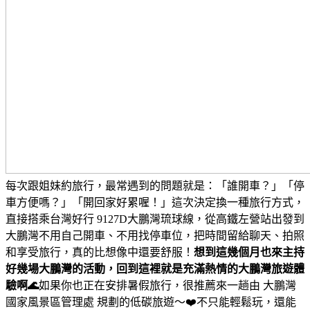
每次跟姐妹約旅行，最常遇到的問題就是：「誰開車？」「停
車方便嗎？」「開回家好累喔！」
這次決定換一種旅行方式，
直接搭乘台灣好行 9127D大鵬灣琉球線，從高鐵左營站出發到
大鵬灣
不用自己開車、不用找停車位，把時間留給聊天、拍照
和享受旅行，真的比想像中還要舒服！
想到這幾個月也來主持
好幾場大鵬灣的活動，回到這裡就是充滿熱情的大鵬灣旅遊體
驗啊🌊
如果你也正在安排暑假旅行，很推薦來一趟由 大鵬灣
國家風景區管理處 規劃的低碳旅遊～❤️
不只能輕鬆玩，還能