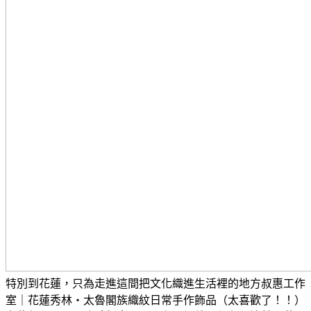
特別到花蓮，只為走進這間把文化織進生活裡的地方
叔惠工作
室｜花蓮秀林・太魯閣族織紋日常手作飾品（太喜歡了！！）