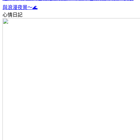
與浪漫夜景～🌊
心情日記