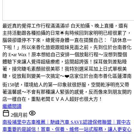
最近真的覺得工作行程滿滿滿🤣 白天拍攝、晚上直播，還有
主持活動跟各種拍攝的日常🌟有時候回到家明明已經很累了，
腦袋卻還停不下來，總覺得身體一直在提醒自己：「該休息一
下啦！」所以來善化旅遊跟姐妹見面之前，先到位於台南善化
的 E•ar Wax！原本想給自己安排一個放鬆行程～沒想到整個
體驗下來讓人覺得超級療癒，這間超誇張！採耳做到差點睡
著，接完睫毛素顏就很美耶！我特別選采耳加上日式單根美
睫，從放鬆到變美一次搞定～❤️店家位於台南市善化區蓮潭南
街158號，環境給人的第一印象就很舒服，空間乾淨明亮又帶
著溫馨感～不會有那種讓人緊張的感覺，反而像來到朋友開的
店一樣自在，重點老闆ＥＶＡ人超好也很大方！
繼續閱讀
2個月前
南投埔里中古車推薦｜馳峰汽車 SAVE認證保修聯盟｜買中古
車重要的是誠信！賞車、保養、維修一站式服務，讓人更安心