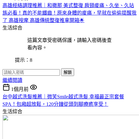
高雄經絡調理推薦｜和撒那 美式整復 肩頸痠痛、久坐、久站
族必看！真的不能鐵齒！原來身體的痠痛，早就在偷偷提醒我
了 高雄按摩 高雄傳統整復推拿開箱🌟
生活綜合
這篇文章受密碼保護，請輸入密碼後查
看內容。
提示：8
解鎖
繼續閱讀
1個月前
台中越式洗髮推薦｜微笑Smile越式洗髮 幸福最正宗套餐
SPA！包廂超放鬆，120分鐘從頭到腳療癒享受！
生活綜合