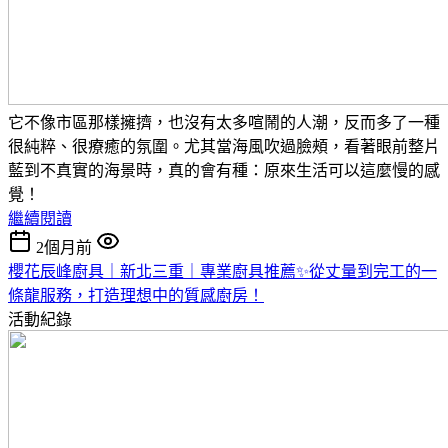
它不像市區那樣擁擠，也沒有太多喧鬧的人潮，反而多了一種
很純粹、很療癒的氛圍。
尤其當海風吹過臉頰，看著眼前整片
藍到不真實的海景時，真的會有種：
原來生活可以這麼慢的感
覺！
繼續閱讀
2個月前
櫻花辰峰廚具｜新北三重｜專業廚具推薦✨從丈量到完工的一
條龍服務，打造理想中的質感廚房！
活動紀錄