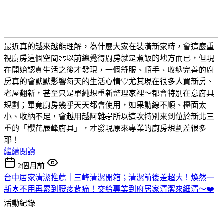
最近真的越來越能理解，為什麼大家在裝潢新家時，會這麼重
視廚房這個空間🥹以前總覺得廚房就是煮飯的地方而已，但現
在開始認真生活之後才發現，一個舒服、順手、收納完善的廚
房真的會默默影響每天的生活心情♡尤其現在很多人買新房、
老屋翻新，甚至只是單純想重新整理家裡～都會特別在意廚具
規劃；畢竟廚房幾乎天天都會使用，如果動線不順、檯面太
小、收納不足，會越用越阿雜🤣所以這次特別來到位於新北三
重的「櫻花辰峰廚具」，才發現原來專業的廚房規劃差很多
耶！
繼續閱讀
2個月前
台中居家清潔推薦｜三峰清潔開箱；清潔前後差超大！煥然一
新🌟不用再累到腰痠背痛！交給專業到府居家清潔來細清～❤️
活動紀錄