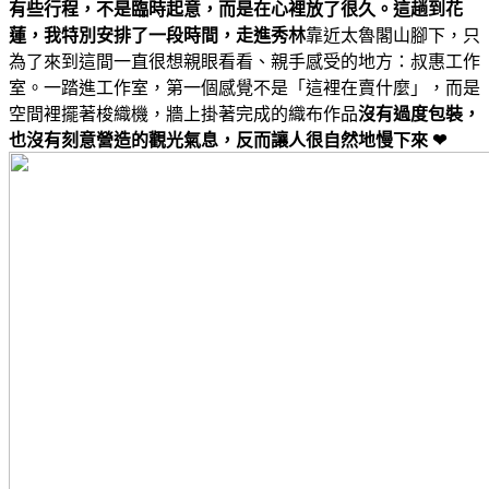
有些行程，不是臨時起意，而是在心裡放了很久。這趟到花
蓮，我特別安排了一段時間，走進秀林
靠近太魯閣山腳下，只
為了來到這間一直很想親眼看看、親手感受的地方：叔惠工作
室。一踏進工作室，第一個感覺不是「這裡在賣什麼」，而是
空間裡擺著梭織機，牆上掛著完成的織布作品
沒有過度包裝，
也沒有刻意營造的觀光氣息，反而讓人很自然地慢下來 ❤