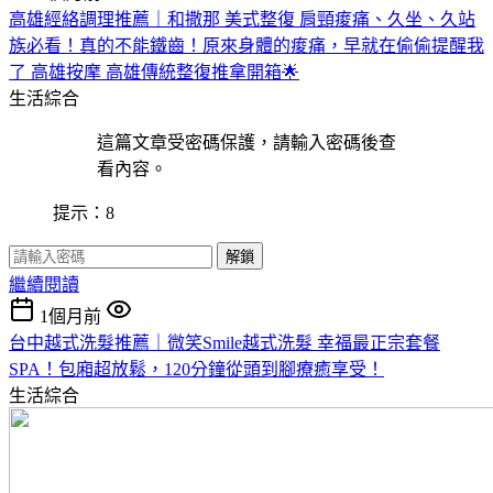
高雄經絡調理推薦｜和撒那 美式整復 肩頸痠痛、久坐、久站
族必看！真的不能鐵齒！原來身體的痠痛，早就在偷偷提醒我
了 高雄按摩 高雄傳統整復推拿開箱🌟
生活綜合
這篇文章受密碼保護，請輸入密碼後查
看內容。
提示：8
解鎖
繼續閱讀
1個月前
台中越式洗髮推薦｜微笑Smile越式洗髮 幸福最正宗套餐
SPA！包廂超放鬆，120分鐘從頭到腳療癒享受！
生活綜合