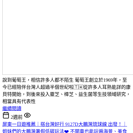
說到葡萄王，相信許多人都不陌生 葡萄王創立於1969年，至
今已經陪伴台灣人超過半個世紀啦🇹🇼從許多人耳熟能詳的康
貝特開始，到後來投入靈芝、樟芝、益生菌等生技領域研究，
相當具有代表性
繼續閱讀
2週前
屏東一日遊推薦｜搭台灣好行 9127D大鵬灣琉球線 出發！｜
姐妹們的大鵬灣暑假低碳玩法❤️ 不開車也能玩遍海景、美食