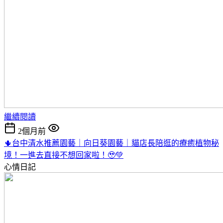
繼續閱讀
2個月前
🌵台中清水推薦園藝｜向日葵園藝｜貓店長陪逛的療癒植物秘
境！一進去直接不想回家啦！🥹💚
心情日記