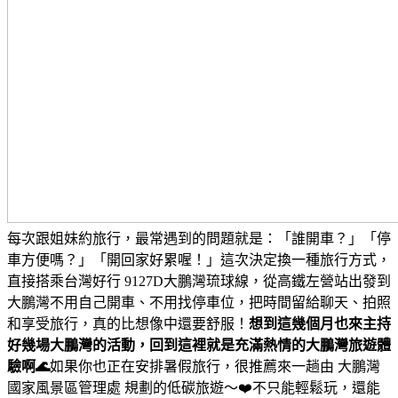
每次跟姐妹約旅行，最常遇到的問題就是：「誰開車？」「停
車方便嗎？」「開回家好累喔！」
這次決定換一種旅行方式，
直接搭乘台灣好行 9127D大鵬灣琉球線，從高鐵左營站出發到
大鵬灣
不用自己開車、不用找停車位，把時間留給聊天、拍照
和享受旅行，真的比想像中還要舒服！
想到這幾個月也來主持
好幾場大鵬灣的活動，回到這裡就是充滿熱情的大鵬灣旅遊體
驗啊🌊
如果你也正在安排暑假旅行，很推薦來一趟由 大鵬灣
國家風景區管理處 規劃的低碳旅遊～❤️
不只能輕鬆玩，還能