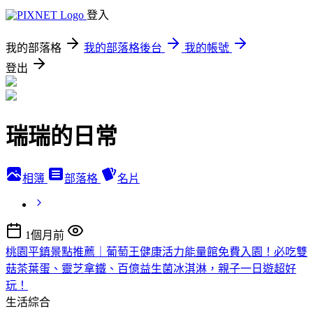
登入
我的部落格
我的部落格後台
我的帳號
登出
瑞瑞的日常
相簿
部落格
名片
1個月前
桃園平鎮景點推薦｜葡萄王健康活力能量館免費入園！必吃雙
菇茶葉蛋、靈芝拿鐵、百億益生菌冰淇淋，親子一日遊超好
玩！
生活綜合