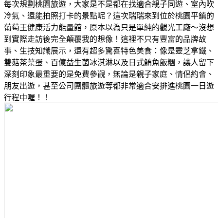
每次規劃桃園旅遊，大家是不是都在找適合親子同遊、室內吹
冷氣、還能拍照打卡的景點呢？這次瑞瑞來到位於桃園平鎮的
葡萄王健康活力能量館，原本以為只是單純的觀光工廠～沒想
到實際走訪後完全顛覆我的想像！這裡不只有豐富的品牌故
事、生技知識展示，還有超多驚喜特色美食：像是靈芝拿鐵、
雙菇茶葉蛋、百億益生菌冰淇淋以及日式鮪魚飯糰，讓人留下
深刻印象最重要的是免費參觀，無論是親子家庭、情侶約會、
朋友出遊，甚至公司團體旅遊等都非常適合安排進桃園一日遊
行程中喔！！