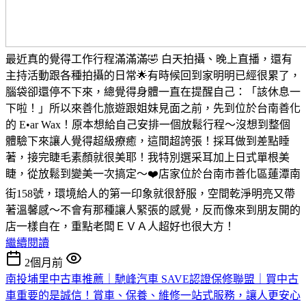
最近真的覺得工作行程滿滿滿🤣 白天拍攝、晚上直播，還有
主持活動跟各種拍攝的日常🌟有時候回到家明明已經很累了，
腦袋卻還停不下來，總覺得身體一直在提醒自己：「該休息一
下啦！」所以來善化旅遊跟姐妹見面之前，先到位於台南善化
的 E•ar Wax！原本想給自己安排一個放鬆行程～沒想到整個
體驗下來讓人覺得超級療癒，這間超誇張！採耳做到差點睡
著，接完睫毛素顏就很美耶！我特別選采耳加上日式單根美
睫，從放鬆到變美一次搞定～❤️店家位於台南市善化區蓮潭南
街158號，環境給人的第一印象就很舒服，空間乾淨明亮又帶
著溫馨感～不會有那種讓人緊張的感覺，反而像來到朋友開的
店一樣自在，重點老闆ＥＶＡ人超好也很大方！
繼續閱讀
2個月前
南投埔里中古車推薦｜馳峰汽車 SAVE認證保修聯盟｜買中古
車重要的是誠信！賞車、保養、維修一站式服務，讓人更安心