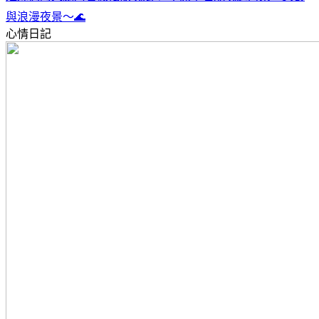
與浪漫夜景～🌊
心情日記