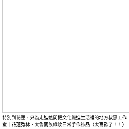
特別到花蓮，只為走進這間把文化織進生活裡的地方
叔惠工作
室｜花蓮秀林・太魯閣族織紋日常手作飾品（太喜歡了！！）