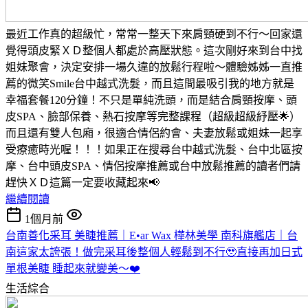
最近工作真的超級忙，常常一整天下來肩頸硬到不行～回家還
覺得頭皮緊ＸＤ整個人都處於高壓狀態。這次剛好來到台中找
姐妹聚會，決定安排一場久違的放鬆行程啦～體驗姊姊一直推
薦的微笑Smile台中越式洗髮，而且這間最吸引我的地方就是
幸福套餐120分鐘！不只是單純洗頭，而是結合肩頸按摩、頭
皮SPA、臉部保養、熱石按摩等完整課程（超級超級紓壓🌟）
而且還有雙人包廂，很適合情侶約會、夫妻放鬆或姐妹一起享
受療癒時光喔！！！如果正在搜尋台中越式洗髮、台中北區按
摩、台中頭皮SPA、情侶按摩推薦或台中放鬆推薦的讀者們請
趕快ＸＤ這篇一定要收藏起來📢
繼續閱讀
1個月前
台南善化采耳 美睫推薦｜E•ar Wax 樺林美學 南科旗艦店｜台
南這家太誇張！做完采耳後整個人輕鬆到不行🥹直接再加日式
單根美睫 睡起來就變美～❤️
生活綜合