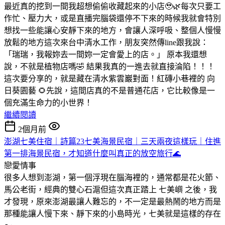
最近真的挖到一間我超想偷偷收藏起來的小店🥹🌿
每次只要工
作忙、壓力大，或是直播完腦袋還停不下來的時候
我就會特別
想找一些能讓心安靜下來的地方，會讓人深呼吸、整個人慢慢
放鬆的地方
這次來台中清水工作，朋友突然傳line跟我說：
「瑞瑞，我報妳去一間妳一定會愛上的店。」 原本我還想
說，不就是植物店嗎🤣
結果我真的一進去就直接淪陷！！！
這次要分享的，就是藏在清水紫雲巖對面！紅磚小巷裡的 向
日葵園藝 🌻
先說，這間店真的不是普通花店，它比較像是一
個充滿生命力的小世界！
繼續閱讀
2個月前
澎湖七美住宿｜詩篇23七美海景民宿｜三天兩夜這樣玩｜住進
第一排海景民宿，才知道什麼叫真正的放空旅行🌊
戀愛情事
很多人想到澎湖，第一個浮現在腦海裡的，通常都是花火節、
馬公老街，經典的雙心石滬
但這次真正踏上 七美嶼 之後，我
才發現，原來澎湖最讓人難忘的，不一定是最熱鬧的地方
而是
那種能讓人慢下來、靜下來的小島時光，七美就是這樣的存在