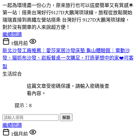
一起為環境盡一份心力，原來旅行也可以這麼簡單又有質感🌟
第一站｜搭乘台灣好行9127D大鵬灣琉球線，旅程從放鬆開始
瑞瑞直接到高鐵左營站搭乘 台灣好行 9127D大鵬灣琉球線，
對於沒有開車的人來說超方便！
繼續閱讀
1個月前
新北沙發工廠推薦｜愛莎家居沙發床墊 龜山體驗館｜電動沙
發、貓抓布沙發、岩板餐桌一次購足，打造夢想中的家❤️可客
製
生活綜合
這篇文章受密碼保護，請輸入密碼後查
看內容。
提示：8
解鎖
繼續閱讀
1個月前