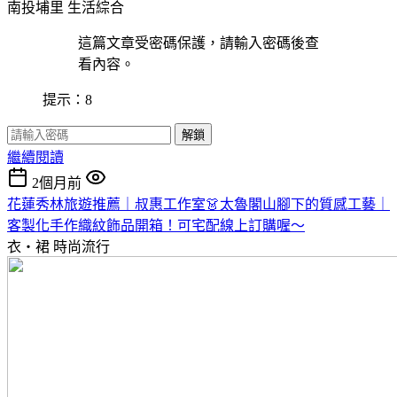
南投埔里
生活綜合
這篇文章受密碼保護，請輸入密碼後查
看內容。
提示：8
解鎖
繼續閱讀
2個月前
花蓮秀林旅遊推薦｜叔惠工作室👗太魯閣山腳下的質感工藝｜
客製化手作織紋飾品開箱！可宅配線上訂購喔～
衣・裙
時尚流行