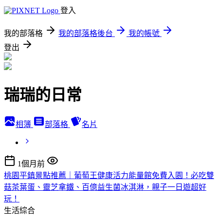
登入
我的部落格
我的部落格後台
我的帳號
登出
瑞瑞的日常
相簿
部落格
名片
1個月前
桃園平鎮景點推薦｜葡萄王健康活力能量館免費入園！必吃雙
菇茶葉蛋、靈芝拿鐵、百億益生菌冰淇淋，親子一日遊超好
玩！
生活綜合