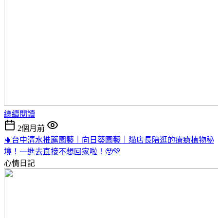
繼續閱讀
2個月前
🌵台中清水推薦園藝｜向日葵園藝｜貓店長陪逛的療癒植物秘
境！一進去直接不想回家啦！🥹💚
心情日記