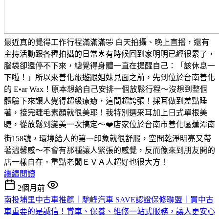
最近真的覺得工作行程滿滿滿🤣 白天拍攝、晚上直播，還有
主持活動跟各種拍攝的日常🌟有時候回到家明明已經很累了，
腦袋卻還停不下來，總覺得身體一直在提醒自己：「該休息一
下啦！」所以來善化旅遊跟姐妹見面之前，先到位於台南善化
的 E•ar Wax！原本想給自己安排一個放鬆行程～沒想到整個
體驗下來讓人覺得超級療癒，這間超誇張！採耳做到差點睡
著，接完睫毛素顏就很美耶！我特別選采耳加上日式單根美
睫，從放鬆到變美一次搞定～❤️店家位於台南市善化區蓮潭南
街158號，環境給人的第一印象就很舒服，空間乾淨明亮又帶
著溫馨感～不會有那種讓人緊張的感覺，反而像來到朋友開的
店一樣自在，重點老闆ＥＶＡ人超好也很大方！
繼續閱讀
2個月前
南投埔里中古車推薦｜馳峰汽車 SAVE認證保修聯盟｜買中古
車重要的是誠信！賞車、保養、維修一站式服務，讓人更安心