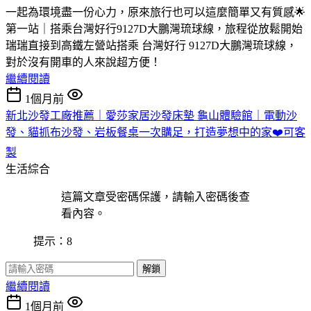
一起為環境盡一份心力，原來旅行也可以這麼簡單又有質感🌟
第一站｜搭乘台灣好行9127D大鵬灣琉球線，旅程從放鬆開始
瑞瑞直接到高鐵左營站搭乘 台灣好行 9127D大鵬灣琉球線，
對於沒有開車的人來說超方便！
繼續閱讀
1個月前
新北沙發工廠推薦｜愛莎家居沙發床墊 龜山體驗館｜電動沙
發、貓抓布沙發、岩板餐桌一次購足，打造夢想中的家❤️可客
製
生活綜合
這篇文章受密碼保護，請輸入密碼後查
看內容。
提示：8
解鎖
繼續閱讀
1個月前