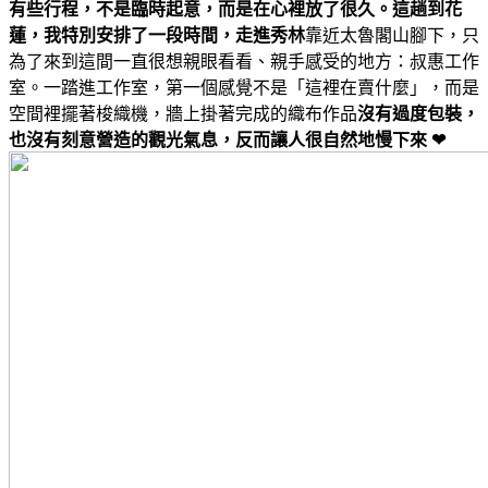
有些行程，不是臨時起意，而是在心裡放了很久。這趟到花
蓮，我特別安排了一段時間，走進秀林
靠近太魯閣山腳下，只
為了來到這間一直很想親眼看看、親手感受的地方：叔惠工作
室。一踏進工作室，第一個感覺不是「這裡在賣什麼」，而是
空間裡擺著梭織機，牆上掛著完成的織布作品
沒有過度包裝，
也沒有刻意營造的觀光氣息，反而讓人很自然地慢下來 ❤