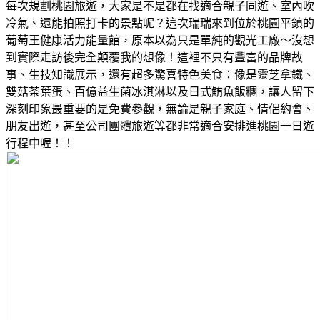
每次規劃桃園旅遊，大家是不是都在找適合親子同遊、室內吹
冷氣、還能拍照打卡的景點呢？這次瑞瑞來到位於桃園平鎮的
葡萄王健康活力能量館，原本以為只是單純的觀光工廠～沒想
到實際走訪後完全顛覆我的想像！這裡不只有豐富的品牌故
事、生技知識展示，還有超多驚喜特色美食：像是靈芝拿鐵、
雙菇茶葉蛋、百億益生菌冰淇淋以及日式鮪魚飯糰，讓人留下
深刻印象最重要的是免費參觀，無論是親子家庭、情侶約會、
朋友出遊，甚至公司團體旅遊等都非常適合安排進桃園一日遊
行程中喔！！