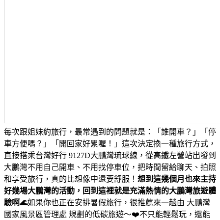
每次跟姐妹約旅行，最常遇到的問題就是：「誰開車？」「停
車方便嗎？」「開回家好累喔！」
這次決定換一種旅行方式，
直接搭乘台灣好行 9127D大鵬灣琉球線，從高鐵左營站出發到
大鵬灣
不用自己開車、不用找停車位，把時間留給聊天、拍照
和享受旅行，真的比想像中還要舒服！
想到這幾個月也來主持
好幾場大鵬灣的活動，回到這裡就是充滿熱情的大鵬灣旅遊體
驗啊🌊
如果你也正在安排暑假旅行，很推薦來一趟由 大鵬灣
國家風景區管理處 規劃的低碳旅遊～❤️
不只能輕鬆玩，還能