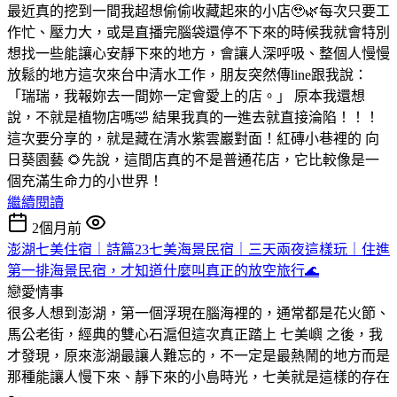
最近真的挖到一間我超想偷偷收藏起來的小店🥹🌿
每次只要工
作忙、壓力大，或是直播完腦袋還停不下來的時候
我就會特別
想找一些能讓心安靜下來的地方，會讓人深呼吸、整個人慢慢
放鬆的地方
這次來台中清水工作，朋友突然傳line跟我說：
「瑞瑞，我報妳去一間妳一定會愛上的店。」 原本我還想
說，不就是植物店嗎🤣
結果我真的一進去就直接淪陷！！！
這次要分享的，就是藏在清水紫雲巖對面！紅磚小巷裡的 向
日葵園藝 🌻
先說，這間店真的不是普通花店，它比較像是一
個充滿生命力的小世界！
繼續閱讀
2個月前
澎湖七美住宿｜詩篇23七美海景民宿｜三天兩夜這樣玩｜住進
第一排海景民宿，才知道什麼叫真正的放空旅行🌊
戀愛情事
很多人想到澎湖，第一個浮現在腦海裡的，通常都是花火節、
馬公老街，經典的雙心石滬
但這次真正踏上 七美嶼 之後，我
才發現，原來澎湖最讓人難忘的，不一定是最熱鬧的地方
而是
那種能讓人慢下來、靜下來的小島時光，七美就是這樣的存在