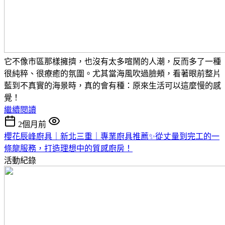
它不像市區那樣擁擠，也沒有太多喧鬧的人潮，反而多了一種
很純粹、很療癒的氛圍。
尤其當海風吹過臉頰，看著眼前整片
藍到不真實的海景時，真的會有種：
原來生活可以這麼慢的感
覺！
繼續閱讀
2個月前
櫻花辰峰廚具｜新北三重｜專業廚具推薦✨從丈量到完工的一
條龍服務，打造理想中的質感廚房！
活動紀錄