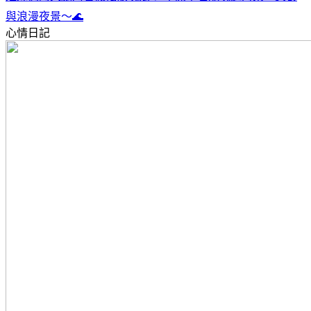
與浪漫夜景～🌊
心情日記