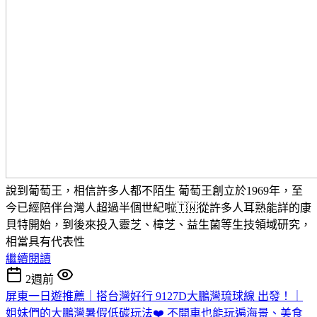
說到葡萄王，相信許多人都不陌生 葡萄王創立於1969年，至
今已經陪伴台灣人超過半個世紀啦🇹🇼從許多人耳熟能詳的康
貝特開始，到後來投入靈芝、樟芝、益生菌等生技領域研究，
相當具有代表性
繼續閱讀
2週前
屏東一日遊推薦｜搭台灣好行 9127D大鵬灣琉球線 出發！｜
姐妹們的大鵬灣暑假低碳玩法❤️ 不開車也能玩遍海景、美食