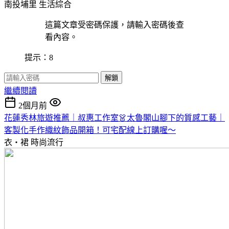
南投埔里
生活綜合
這篇文章受密碼保護，請輸入密碼後查
看內容。
提示：8
解鎖
繼續閱讀
2個月前
花蓮秀林旅遊推薦｜叔惠工作室👗太魯閣山腳下的質感工藝｜
客製化手作織紋飾品開箱！可宅配線上訂購喔～
衣・裙
時尚流行