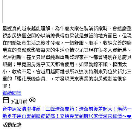
最近真的越來越能理解，為什麼大家在裝潢新家時，會這麼重
視廚房這個空間🥹以前總覺得廚房就是煮飯的地方而已，但現
在開始認真生活之後才發現，一個舒服、順手、收納完善的廚
房真的會默默影響每天的生活心情♡尤其現在很多人買新房、
老屋翻新，甚至只是單純想重新整理家裡～都會特別在意廚具
規劃；畢竟廚房幾乎天天都會使用，如果動線不順、檯面太
小、收納不足，會越用越阿雜🤣所以這次特別來到位於新北三
重的「櫻花辰峰廚具」，才發現原來專業的廚房規劃差很多
耶！
繼續閱讀
3個月前
台中居家清潔推薦｜三峰清潔開箱；清潔前後差超大！煥然一
新🌟不用再累到腰痠背痛！交給專業到府居家清潔來細清～❤️
活動紀錄