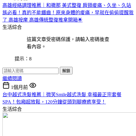
高雄經絡調理推薦｜和撒那 美式整復 肩頸痠痛、久坐、久站
族必看！真的不能鐵齒！原來身體的痠痛，早就在偷偷提醒我
了 高雄按摩 高雄傳統整復推拿開箱🌟
生活綜合
這篇文章受密碼保護，請輸入密碼後查
看內容。
提示：8
解鎖
繼續閱讀
1個月前
台中越式洗髮推薦｜微笑Smile越式洗髮 幸福最正宗套餐
SPA！包廂超放鬆，120分鐘從頭到腳療癒享受！
生活綜合