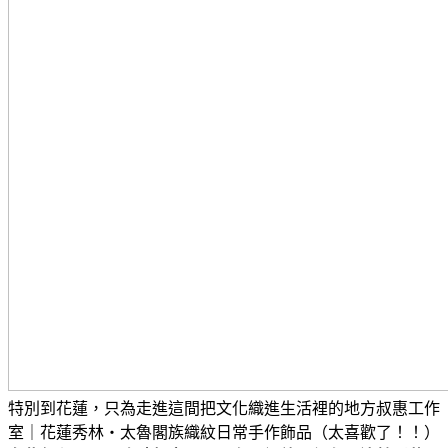
特別到花蓮，只為走進這間把文化織進生活裡的地方
叔惠工作
室｜花蓮秀林・太魯閣族織紋日常手作飾品（太喜歡了！！）