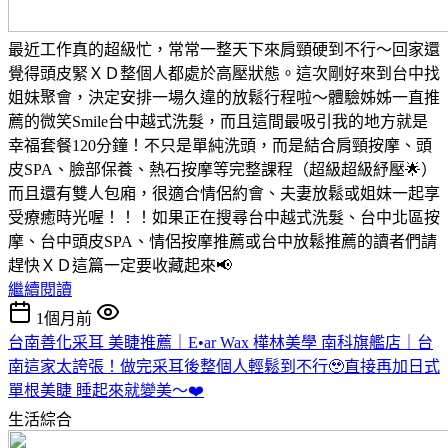
最近工作真的超級忙，常常一整天下來肩頸硬到不行～回家還
覺得頭皮緊ＸＤ整個人都處於高壓狀態。這次剛好來到台中找
姐妹聚會，決定安排一場久違的放鬆行程啦～體驗姊姊一直推
薦的微笑Smile台中越式洗髮，而且這間最吸引我的地方就是
幸福套餐120分鐘！不只是單純洗頭，而是結合肩頸按摩、頭
皮SPA、臉部保養、熱石按摩等完整課程（超級超級紓壓🌟）
而且還有雙人包廂，很適合情侶約會、夫妻放鬆或姐妹一起享
受療癒時光喔！！！如果正在搜尋台中越式洗髮、台中北區按
摩、台中頭皮SPA、情侶按摩推薦或台中放鬆推薦的讀者們請
趕快ＸＤ這篇一定要收藏起來📢
繼續閱讀
1個月前
台南善化采耳 美睫推薦｜E•ar Wax 樺林美學 南科旗艦店｜台
南這家太誇張！做完采耳後整個人輕鬆到不行🥹直接再加日式
單根美睫 睡起來就變美～❤️
生活綜合