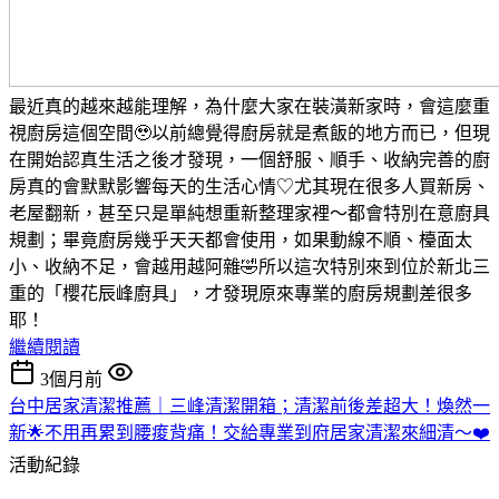
最近真的越來越能理解，為什麼大家在裝潢新家時，會這麼重
視廚房這個空間🥹以前總覺得廚房就是煮飯的地方而已，但現
在開始認真生活之後才發現，一個舒服、順手、收納完善的廚
房真的會默默影響每天的生活心情♡尤其現在很多人買新房、
老屋翻新，甚至只是單純想重新整理家裡～都會特別在意廚具
規劃；畢竟廚房幾乎天天都會使用，如果動線不順、檯面太
小、收納不足，會越用越阿雜🤣所以這次特別來到位於新北三
重的「櫻花辰峰廚具」，才發現原來專業的廚房規劃差很多
耶！
繼續閱讀
3個月前
台中居家清潔推薦｜三峰清潔開箱；清潔前後差超大！煥然一
新🌟不用再累到腰痠背痛！交給專業到府居家清潔來細清～❤️
活動紀錄