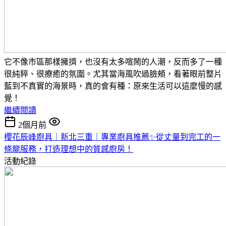
它不像市區那樣擁擠，也沒有太多喧鬧的人潮，反而多了一種
很純粹、很療癒的氛圍。
尤其當海風吹過臉頰，看著眼前整片
藍到不真實的海景時，真的會有種：
原來生活可以這麼慢的感
覺！
繼續閱讀
2個月前
櫻花辰峰廚具｜新北三重｜專業廚具推薦✨從丈量到完工的一
條龍服務，打造理想中的質感廚房！
活動紀錄