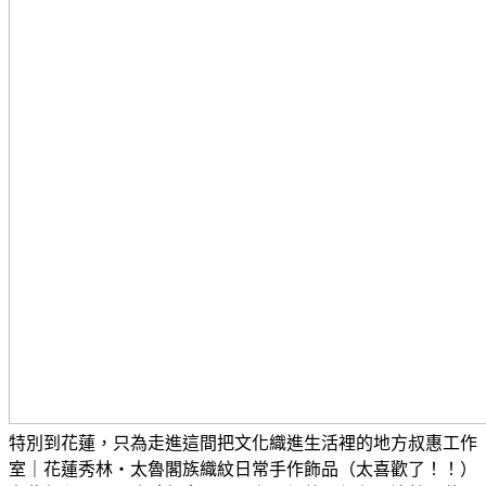
特別到花蓮，只為走進這間把文化織進生活裡的地方
叔惠工作
室｜花蓮秀林・太魯閣族織紋日常手作飾品（太喜歡了！！）