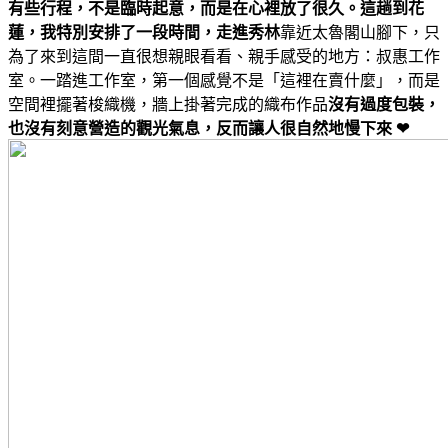
有些行程，不是臨時起意，而是在心裡放了很久。這趟到花
蓮，我特別安排了一段時間，走進秀林
靠近太魯閣山腳下，只
為了來到這間一直很想親眼看看、親手感受的地方：叔惠工作
室。一踏進工作室，第一個感覺不是「這裡在賣什麼」，而是
空間裡擺著梭織機，牆上掛著完成的織布作品
沒有過度包裝，
也沒有刻意營造的觀光氣息，反而讓人很自然地慢下來 ❤