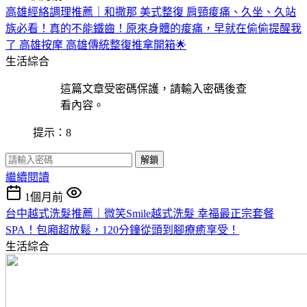
高雄經絡調理推薦｜和撒那 美式整復 肩頸痠痛、久坐、久站
族必看！真的不能鐵齒！原來身體的痠痛，早就在偷偷提醒我
了 高雄按摩 高雄傳統整復推拿開箱🌟
生活綜合
這篇文章受密碼保護，請輸入密碼後查
看內容。
提示：8
解鎖
繼續閱讀
1個月前
台中越式洗髮推薦｜微笑Smile越式洗髮 幸福最正宗套餐
SPA！包廂超放鬆，120分鐘從頭到腳療癒享受！
生活綜合