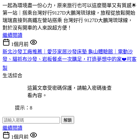
一起為環境盡一份心力，原來旅行也可以這麼簡單又有質感🌟
第一站｜搭乘台灣好行9127D大鵬灣琉球線，旅程從放鬆開始
瑞瑞直接到高鐵左營站搭乘 台灣好行 9127D大鵬灣琉球線，
對於沒有開車的人來說超方便！
繼續閱讀
1個月前
新北沙發工廠推薦｜愛莎家居沙發床墊 龜山體驗館｜電動沙
發、貓抓布沙發、岩板餐桌一次購足，打造夢想中的家❤️可客
製
生活綜合
這篇文章受密碼保護，請輸入密碼後查
看內容。
提示：8
解鎖
繼續閱讀
1個月前