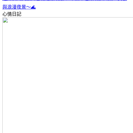
與浪漫夜景～🌊
心情日記