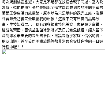
每次規劃桃園旅遊，大家是不是都在找適合親子同遊、室內吹
冷氣、還能拍照打卡的景點呢？這次瑞瑞來到位於桃園平鎮的
葡萄王健康活力能量館，原本以為只是單純的觀光工廠～沒想
到實際走訪後完全顛覆我的想像！這裡不只有豐富的品牌故
事、生技知識展示，還有超多驚喜特色美食：像是靈芝拿鐵、
雙菇茶葉蛋、百億益生菌冰淇淋以及日式鮪魚飯糰，讓人留下
深刻印象最重要的是免費參觀，無論是親子家庭、情侶約會、
朋友出遊，甚至公司團體旅遊等都非常適合安排進桃園一日遊
行程中喔！！