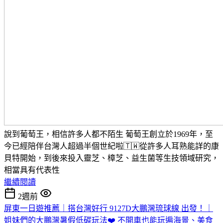
說到葡萄王，相信許多人都不陌生 葡萄王創立於1969年，至
今已經陪伴台灣人超過半個世紀啦🇹🇼從許多人耳熟能詳的康
貝特開始，到後來投入靈芝、樟芝、益生菌等生技領域研究，
相當具有代表性
繼續閱讀
2週前
屏東一日遊推薦｜搭台灣好行 9127D大鵬灣琉球線 出發！｜
姐妹們的大鵬灣暑假低碳玩法❤️ 不開車也能玩遍海景、美食