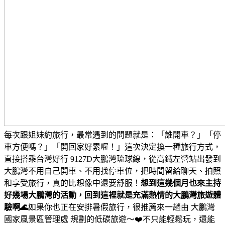
每次跟姐妹約旅行，最常遇到的問題就是：「誰開車？」「停
車方便嗎？」「開回家好累喔！」
這次決定換一種旅行方式，
直接搭乘台灣好行 9127D大鵬灣琉球線，從高鐵左營站出發到
大鵬灣
不用自己開車、不用找停車位，把時間留給聊天、拍照
和享受旅行，真的比想像中還要舒服！
想到這幾個月也來主持
好幾場大鵬灣的活動，回到這裡就是充滿熱情的大鵬灣旅遊體
驗啊🌊
如果你也正在安排暑假旅行，很推薦來一趟由 大鵬灣
國家風景區管理處 規劃的低碳旅遊～❤️
不只能輕鬆玩，還能