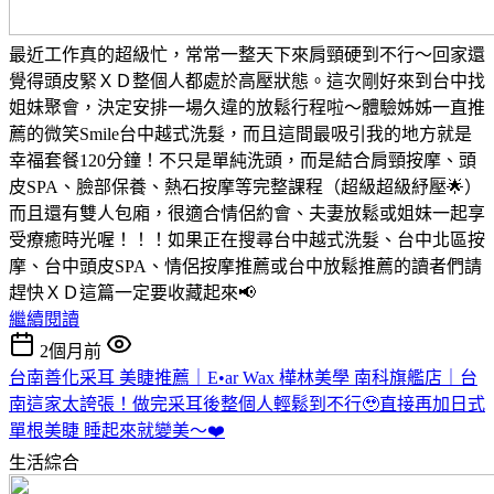
最近工作真的超級忙，常常一整天下來肩頸硬到不行～回家還
覺得頭皮緊ＸＤ整個人都處於高壓狀態。這次剛好來到台中找
姐妹聚會，決定安排一場久違的放鬆行程啦～體驗姊姊一直推
薦的微笑Smile台中越式洗髮，而且這間最吸引我的地方就是
幸福套餐120分鐘！不只是單純洗頭，而是結合肩頸按摩、頭
皮SPA、臉部保養、熱石按摩等完整課程（超級超級紓壓🌟）
而且還有雙人包廂，很適合情侶約會、夫妻放鬆或姐妹一起享
受療癒時光喔！！！如果正在搜尋台中越式洗髮、台中北區按
摩、台中頭皮SPA、情侶按摩推薦或台中放鬆推薦的讀者們請
趕快ＸＤ這篇一定要收藏起來📢
繼續閱讀
2個月前
台南善化采耳 美睫推薦｜E•ar Wax 樺林美學 南科旗艦店｜台
南這家太誇張！做完采耳後整個人輕鬆到不行🥹直接再加日式
單根美睫 睡起來就變美～❤️
生活綜合