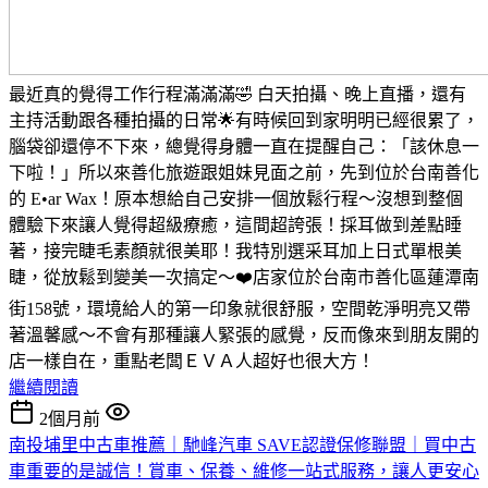
最近真的覺得工作行程滿滿滿🤣 白天拍攝、晚上直播，還有
主持活動跟各種拍攝的日常🌟有時候回到家明明已經很累了，
腦袋卻還停不下來，總覺得身體一直在提醒自己：「該休息一
下啦！」所以來善化旅遊跟姐妹見面之前，先到位於台南善化
的 E•ar Wax！原本想給自己安排一個放鬆行程～沒想到整個
體驗下來讓人覺得超級療癒，這間超誇張！採耳做到差點睡
著，接完睫毛素顏就很美耶！我特別選采耳加上日式單根美
睫，從放鬆到變美一次搞定～❤️店家位於台南市善化區蓮潭南
街158號，環境給人的第一印象就很舒服，空間乾淨明亮又帶
著溫馨感～不會有那種讓人緊張的感覺，反而像來到朋友開的
店一樣自在，重點老闆ＥＶＡ人超好也很大方！
繼續閱讀
2個月前
南投埔里中古車推薦｜馳峰汽車 SAVE認證保修聯盟｜買中古
車重要的是誠信！賞車、保養、維修一站式服務，讓人更安心