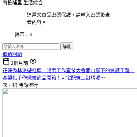
南投埔里
生活綜合
這篇文章受密碼保護，請輸入密碼後查
看內容。
提示：8
解鎖
繼續閱讀
2個月前
花蓮秀林旅遊推薦｜叔惠工作室👗太魯閣山腳下的質感工藝｜
客製化手作織紋飾品開箱！可宅配線上訂購喔～
衣・裙
時尚流行