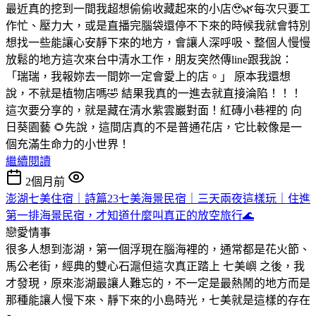
最近真的挖到一間我超想偷偷收藏起來的小店🥹🌿
每次只要工
作忙、壓力大，或是直播完腦袋還停不下來的時候
我就會特別
想找一些能讓心安靜下來的地方，會讓人深呼吸、整個人慢慢
放鬆的地方
這次來台中清水工作，朋友突然傳line跟我說：
「瑞瑞，我報妳去一間妳一定會愛上的店。」 原本我還想
說，不就是植物店嗎🤣
結果我真的一進去就直接淪陷！！！
這次要分享的，就是藏在清水紫雲巖對面！紅磚小巷裡的 向
日葵園藝 🌻
先說，這間店真的不是普通花店，它比較像是一
個充滿生命力的小世界！
繼續閱讀
2個月前
澎湖七美住宿｜詩篇23七美海景民宿｜三天兩夜這樣玩｜住進
第一排海景民宿，才知道什麼叫真正的放空旅行🌊
戀愛情事
很多人想到澎湖，第一個浮現在腦海裡的，通常都是花火節、
馬公老街，經典的雙心石滬
但這次真正踏上 七美嶼 之後，我
才發現，原來澎湖最讓人難忘的，不一定是最熱鬧的地方
而是
那種能讓人慢下來、靜下來的小島時光，七美就是這樣的存在