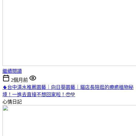
繼續閱讀
2個月前
🌵台中清水推薦園藝｜向日葵園藝｜貓店長陪逛的療癒植物秘
境！一進去直接不想回家啦！🥹💚
心情日記