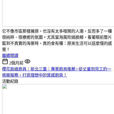
它不像市區那樣擁擠，也沒有太多喧鬧的人潮，反而多了一種
很純粹、很療癒的氛圍。
尤其當海風吹過臉頰，看著眼前整片
藍到不真實的海景時，真的會有種：
原來生活可以這麼慢的感
覺！
繼續閱讀
2個月前
櫻花辰峰廚具｜新北三重｜專業廚具推薦✨從丈量到完工的一
條龍服務，打造理想中的質感廚房！
活動紀錄