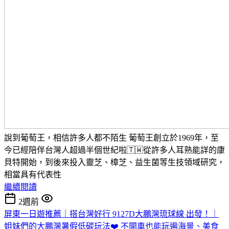
說到葡萄王，相信許多人都不陌生 葡萄王創立於1969年，至
今已經陪伴台灣人超過半個世紀啦🇹🇼從許多人耳熟能詳的康
貝特開始，到後來投入靈芝、樟芝、益生菌等生技領域研究，
相當具有代表性
繼續閱讀
2週前
屏東一日遊推薦｜搭台灣好行 9127D大鵬灣琉球線 出發！｜
姐妹們的大鵬灣暑假低碳玩法❤️ 不開車也能玩遍海景、美食