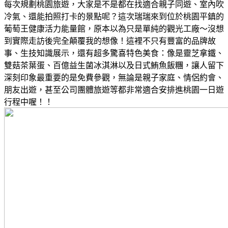
每次規劃桃園旅遊，大家是不是都在找適合親子同遊、室內吹
冷氣、還能拍照打卡的景點呢？這次瑞瑞來到位於桃園平鎮的
葡萄王健康活力能量館，原本以為只是單純的觀光工廠～沒想
到實際走訪後完全顛覆我的想像！這裡不只有豐富的品牌故
事、生技知識展示，還有超多驚喜特色美食：像是靈芝拿鐵、
雙菇茶葉蛋、百億益生菌冰淇淋以及日式鮪魚飯糰，讓人留下
深刻印象最重要的是免費參觀，無論是親子家庭、情侶約會、
朋友出遊，甚至公司團體旅遊等都非常適合安排進桃園一日遊
行程中喔！！