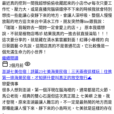
最近真的挖到一間我超想偷偷收藏起來的小店🥹🌿
每次只要工
作忙、壓力大，或是直播完腦袋還停不下來的時候
我就會特別
想找一些能讓心安靜下來的地方，會讓人深呼吸、整個人慢慢
放鬆的地方
這次來台中清水工作，朋友突然傳line跟我說：
「瑞瑞，我報妳去一間妳一定會愛上的店。」 原本我還想
說，不就是植物店嗎🤣
結果我真的一進去就直接淪陷！！！
這次要分享的，就是藏在清水紫雲巖對面！紅磚小巷裡的 向
日葵園藝 🌻
先說，這間店真的不是普通花店，它比較像是一
個充滿生命力的小世界！
繼續閱讀
2個月前
澎湖七美住宿｜詩篇23七美海景民宿｜三天兩夜這樣玩｜住進
第一排海景民宿，才知道什麼叫真正的放空旅行🌊
戀愛情事
很多人想到澎湖，第一個浮現在腦海裡的，通常都是花火節、
馬公老街，經典的雙心石滬
但這次真正踏上 七美嶼 之後，我
才發現，原來澎湖最讓人難忘的，不一定是最熱鬧的地方
而是
那種能讓人慢下來、靜下來的小島時光，七美就是這樣的存在