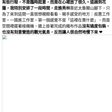
有些行程，不是臨時起意，而是在心裡放了很久。這趟到花
蓮，我特別安排了一段時間，走進秀林
靠近太魯閣山腳下，只
為了來到這間一直很想親眼看看、親手感受的地方：叔惠工作
室。一踏進工作室，第一個感覺不是「這裡在賣什麼」，而是
空間裡擺著梭織機，牆上掛著完成的織布作品
沒有過度包裝，
也沒有刻意營造的觀光氣息，反而讓人很自然地慢下來 ❤