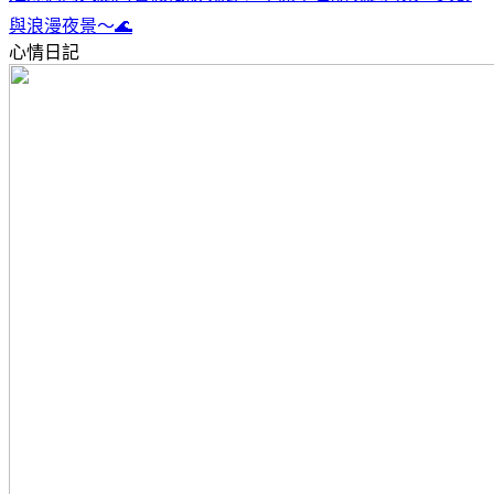
與浪漫夜景～🌊
心情日記