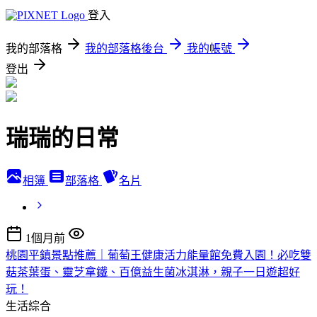
登入
我的部落格
我的部落格後台
我的帳號
登出
瑞瑞的日常
相簿
部落格
名片
1個月前
桃園平鎮景點推薦｜葡萄王健康活力能量館免費入園！必吃雙
菇茶葉蛋、靈芝拿鐵、百億益生菌冰淇淋，親子一日遊超好
玩！
生活綜合