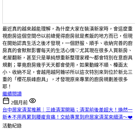
最近真的越來越能理解，為什麼大家在裝潢新家時，會這麼重
視廚房這個空間🥹以前總覺得廚房就是煮飯的地方而已，但現
在開始認真生活之後才發現，一個舒服、順手、收納完善的廚
房真的會默默影響每天的生活心情♡尤其現在很多人買新房、
老屋翻新，甚至只是單純想重新整理家裡～都會特別在意廚具
規劃；畢竟廚房幾乎天天都會使用，如果動線不順、檯面太
小、收納不足，會越用越阿雜🤣所以這次特別來到位於新北三
重的「櫻花辰峰廚具」，才發現原來專業的廚房規劃差很多
耶！
繼續閱讀
2個月前
台中居家清潔推薦｜三峰清潔開箱；清潔前後差超大！煥然一
新🌟不用再累到腰痠背痛！交給專業到府居家清潔來細清～❤️
活動紀錄