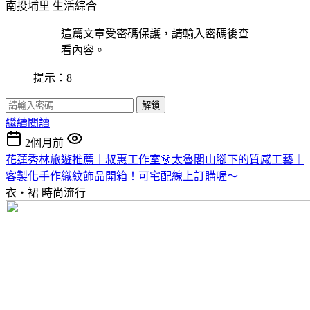
南投埔里
生活綜合
這篇文章受密碼保護，請輸入密碼後查
看內容。
提示：8
解鎖
繼續閱讀
2個月前
花蓮秀林旅遊推薦｜叔惠工作室👗太魯閣山腳下的質感工藝｜
客製化手作織紋飾品開箱！可宅配線上訂購喔～
衣・裙
時尚流行