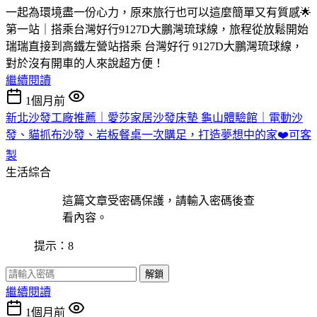
一起為環境盡一份心力，原來旅行也可以這麼簡單又有質感🌟
第一站｜搭乘台灣好行9127D大鵬灣琉球線，旅程從放鬆開始
瑞瑞直接到高鐵左營站搭乘 台灣好行 9127D大鵬灣琉球線，
對於沒有開車的人來說超方便！
繼續閱讀
1個月前
新北沙發工廠推薦｜愛莎家居沙發床墊 龜山體驗館｜電動沙
發、貓抓布沙發、岩板餐桌一次購足，打造夢想中的家❤️可客
製
生活綜合
這篇文章受密碼保護，請輸入密碼後查
看內容。
提示：8
解鎖
繼續閱讀
1個月前