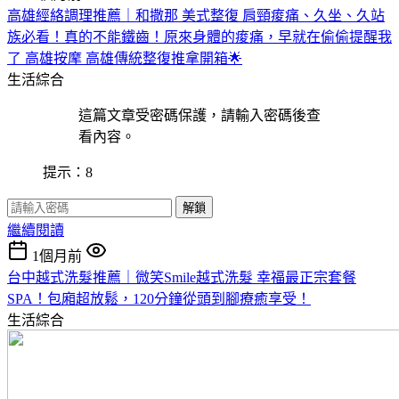
高雄經絡調理推薦｜和撒那 美式整復 肩頸痠痛、久坐、久站
族必看！真的不能鐵齒！原來身體的痠痛，早就在偷偷提醒我
了 高雄按摩 高雄傳統整復推拿開箱🌟
生活綜合
這篇文章受密碼保護，請輸入密碼後查
看內容。
提示：8
解鎖
繼續閱讀
1個月前
台中越式洗髮推薦｜微笑Smile越式洗髮 幸福最正宗套餐
SPA！包廂超放鬆，120分鐘從頭到腳療癒享受！
生活綜合