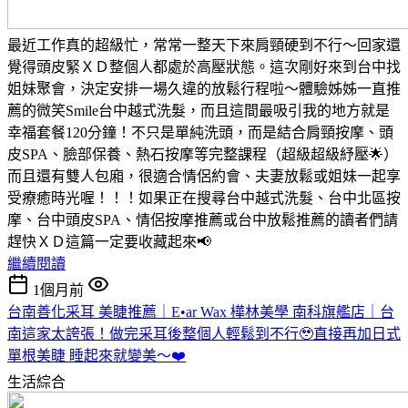
最近工作真的超級忙，常常一整天下來肩頸硬到不行～回家還
覺得頭皮緊ＸＤ整個人都處於高壓狀態。這次剛好來到台中找
姐妹聚會，決定安排一場久違的放鬆行程啦～體驗姊姊一直推
薦的微笑Smile台中越式洗髮，而且這間最吸引我的地方就是
幸福套餐120分鐘！不只是單純洗頭，而是結合肩頸按摩、頭
皮SPA、臉部保養、熱石按摩等完整課程（超級超級紓壓🌟）
而且還有雙人包廂，很適合情侶約會、夫妻放鬆或姐妹一起享
受療癒時光喔！！！如果正在搜尋台中越式洗髮、台中北區按
摩、台中頭皮SPA、情侶按摩推薦或台中放鬆推薦的讀者們請
趕快ＸＤ這篇一定要收藏起來📢
繼續閱讀
1個月前
台南善化采耳 美睫推薦｜E•ar Wax 樺林美學 南科旗艦店｜台
南這家太誇張！做完采耳後整個人輕鬆到不行🥹直接再加日式
單根美睫 睡起來就變美～❤️
生活綜合