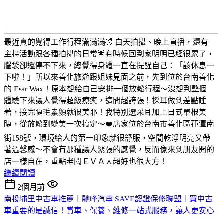
最近真的覺得工作行程滿滿滿🤣 白天拍攝、晚上直播，還有
主持活動跟各種拍攝的日常🌟有時候回到家明明已經很累了，
腦袋卻還停不下來，總覺得身體一直在提醒自己：「該休息一
下啦！」所以來善化旅遊跟姐妹見面之前，先到位於台南善化
的 E•ar Wax！原本想給自己安排一個放鬆行程～沒想到整個
體驗下來讓人覺得超級療癒，這間超誇張！採耳做到差點睡
著，接完睫毛素顏就很美耶！我特別選采耳加上日式單根美
睫，從放鬆到變美一次搞定～❤️店家位於台南市善化區蓮潭南
街158號，環境給人的第一印象就很舒服，空間乾淨明亮又帶
著溫馨感～不會有那種讓人緊張的感覺，反而像來到朋友開的
店一樣自在，重點老闆ＥＶＡ人超好也很大方！
繼續閱讀
2個月前
南投埔里中古車推薦｜馳峰汽車 SAVE認證保修聯盟｜買中古
車重要的是誠信！賞車、保養、維修一站式服務，讓人更安心