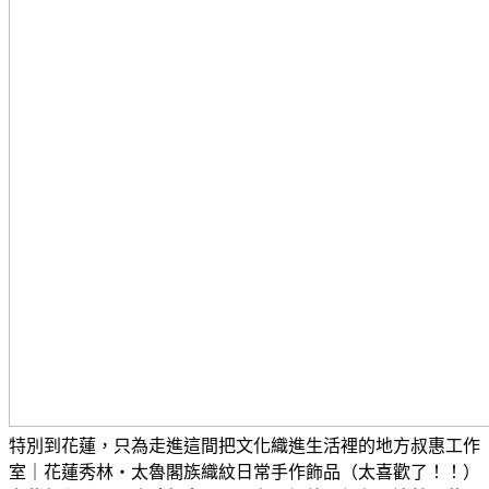
特別到花蓮，只為走進這間把文化織進生活裡的地方
叔惠工作
室｜花蓮秀林・太魯閣族織紋日常手作飾品（太喜歡了！！）