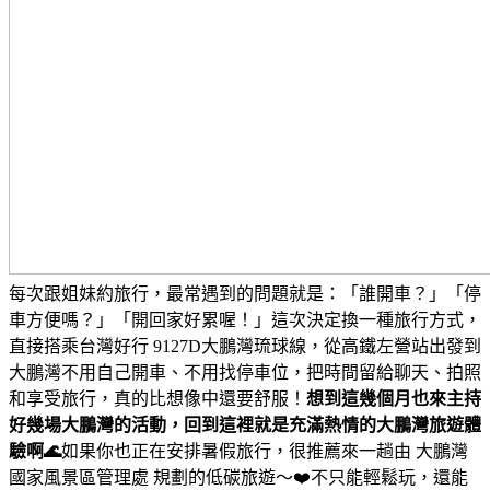
每次跟姐妹約旅行，最常遇到的問題就是：「誰開車？」「停
車方便嗎？」「開回家好累喔！」
這次決定換一種旅行方式，
直接搭乘台灣好行 9127D大鵬灣琉球線，從高鐵左營站出發到
大鵬灣
不用自己開車、不用找停車位，把時間留給聊天、拍照
和享受旅行，真的比想像中還要舒服！
想到這幾個月也來主持
好幾場大鵬灣的活動，回到這裡就是充滿熱情的大鵬灣旅遊體
驗啊🌊
如果你也正在安排暑假旅行，很推薦來一趟由 大鵬灣
國家風景區管理處 規劃的低碳旅遊～❤️
不只能輕鬆玩，還能