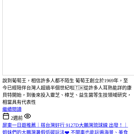
說到葡萄王，相信許多人都不陌生 葡萄王創立於1969年，至
今已經陪伴台灣人超過半個世紀啦🇹🇼從許多人耳熟能詳的康
貝特開始，到後來投入靈芝、樟芝、益生菌等生技領域研究，
相當具有代表性
繼續閱讀
2週前
屏東一日遊推薦｜搭台灣好行 9127D大鵬灣琉球線 出發！｜
姐妹們的大鵬灣暑假低碳玩法❤️ 不開車也能玩遍海景、美食