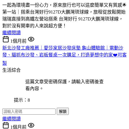
一起為環境盡一份心力，原來旅行也可以這麼簡單又有質感🌟
第一站｜搭乘台灣好行9127D大鵬灣琉球線，旅程從放鬆開始
瑞瑞直接到高鐵左營站搭乘 台灣好行 9127D大鵬灣琉球線，
對於沒有開車的人來說超方便！
繼續閱讀
1個月前
新北沙發工廠推薦｜愛莎家居沙發床墊 龜山體驗館｜電動沙
發、貓抓布沙發、岩板餐桌一次購足，打造夢想中的家❤️可客
製
生活綜合
這篇文章受密碼保護，請輸入密碼後查
看內容。
提示：8
解鎖
繼續閱讀
1個月前