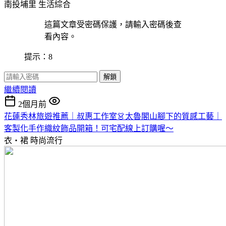
南投埔里
生活綜合
這篇文章受密碼保護，請輸入密碼後查
看內容。
提示：8
解鎖
繼續閱讀
2個月前
花蓮秀林旅遊推薦｜叔惠工作室👗太魯閣山腳下的質感工藝｜
客製化手作織紋飾品開箱！可宅配線上訂購喔～
衣・裙
時尚流行