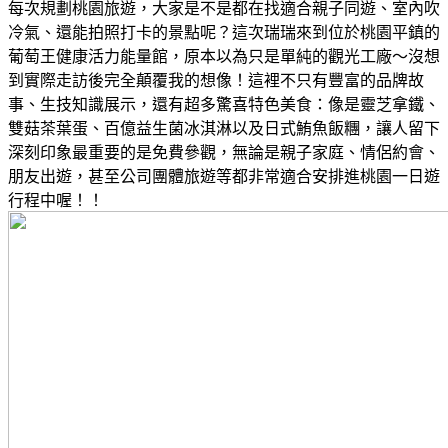
每次規劃桃園旅遊，大家是不是都在找適合親子同遊、室內吹
冷氣、還能拍照打卡的景點呢？這次瑞瑞來到位於桃園平鎮的
葡萄王健康活力能量館，原本以為只是單純的觀光工廠～沒想
到實際走訪後完全顛覆我的想像！這裡不只有豐富的品牌故
事、生技知識展示，還有超多驚喜特色美食：像是靈芝拿鐵、
雙菇茶葉蛋、百億益生菌冰淇淋以及日式鮪魚飯糰，讓人留下
深刻印象最重要的是免費參觀，無論是親子家庭、情侶約會、
朋友出遊，甚至公司團體旅遊等都非常適合安排進桃園一日遊
行程中喔！！