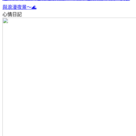
與浪漫夜景～🌊
心情日記