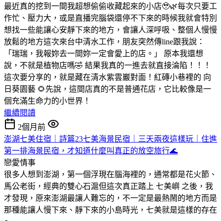
最近真的挖到一間我超想偷偷收藏起來的小店🥹🌿
每次只要工
作忙、壓力大，或是直播完腦袋還停不下來的時候
我就會特別
想找一些能讓心安靜下來的地方，會讓人深呼吸、整個人慢慢
放鬆的地方
這次來台中清水工作，朋友突然傳line跟我說：
「瑞瑞，我報妳去一間妳一定會愛上的店。」 原本我還想
說，不就是植物店嗎🤣
結果我真的一進去就直接淪陷！！！
這次要分享的，就是藏在清水紫雲巖對面！紅磚小巷裡的 向
日葵園藝 🌻
先說，這間店真的不是普通花店，它比較像是一
個充滿生命力的小世界！
繼續閱讀
2個月前
澎湖七美住宿｜詩篇23七美海景民宿｜三天兩夜這樣玩｜住進
第一排海景民宿，才知道什麼叫真正的放空旅行🌊
戀愛情事
很多人想到澎湖，第一個浮現在腦海裡的，通常都是花火節、
馬公老街，經典的雙心石滬
但這次真正踏上 七美嶼 之後，我
才發現，原來澎湖最讓人難忘的，不一定是最熱鬧的地方
而是
那種能讓人慢下來、靜下來的小島時光，七美就是這樣的存在