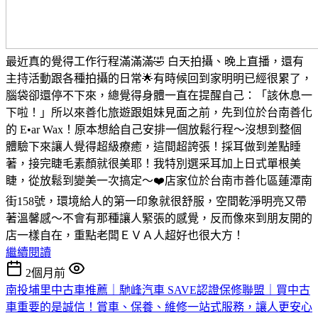
最近真的覺得工作行程滿滿滿🤣 白天拍攝、晚上直播，還有
主持活動跟各種拍攝的日常🌟有時候回到家明明已經很累了，
腦袋卻還停不下來，總覺得身體一直在提醒自己：「該休息一
下啦！」所以來善化旅遊跟姐妹見面之前，先到位於台南善化
的 E•ar Wax！原本想給自己安排一個放鬆行程～沒想到整個
體驗下來讓人覺得超級療癒，這間超誇張！採耳做到差點睡
著，接完睫毛素顏就很美耶！我特別選采耳加上日式單根美
睫，從放鬆到變美一次搞定～❤️店家位於台南市善化區蓮潭南
街158號，環境給人的第一印象就很舒服，空間乾淨明亮又帶
著溫馨感～不會有那種讓人緊張的感覺，反而像來到朋友開的
店一樣自在，重點老闆ＥＶＡ人超好也很大方！
繼續閱讀
2個月前
南投埔里中古車推薦｜馳峰汽車 SAVE認證保修聯盟｜買中古
車重要的是誠信！賞車、保養、維修一站式服務，讓人更安心