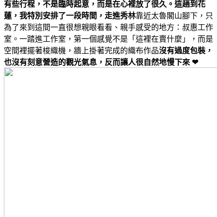
有些行程，不是臨時起意，而是在心裡放了很久。這趟到花
蓮，我特別安排了一段時間，走進秀林
靠近太魯閣山腳下，只
為了來到這間一直很想親眼看看、親手感受的地方：叔惠工作
室。一踏進工作室，第一個感覺不是「這裡在賣什麼」，而是
空間裡擺著梭織機，牆上掛著完成的織布作品
沒有過度包裝，
也沒有刻意營造的觀光氣息，反而讓人很自然地慢下來 ❤