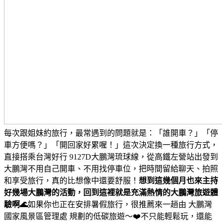
每次跟姐妹約旅行，最常遇到的問題就是：「誰開車？」「停
車方便嗎？」「開回家好累喔！」
這次決定換一種旅行方式，
直接搭乘台灣好行 9127D大鵬灣琉球線，從高鐵左營站出發到
大鵬灣
不用自己開車、不用找停車位，把時間留給聊天、拍照
和享受旅行，真的比想像中還要舒服！
想到這幾個月也來主持
好幾場大鵬灣的活動，回到這裡就是充滿熱情的大鵬灣旅遊體
驗啊🌊
如果你也正在安排暑假旅行，很推薦來一趟由 大鵬灣
國家風景區管理處 規劃的低碳旅遊～❤️
不只能輕鬆玩，還能