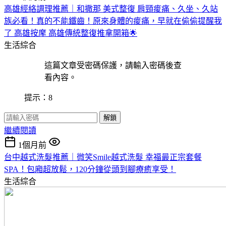
高雄經絡調理推薦｜和撒那 美式整復 肩頸痠痛、久坐、久站
族必看！真的不能鐵齒！原來身體的痠痛，早就在偷偷提醒我
了 高雄按摩 高雄傳統整復推拿開箱🌟
生活綜合
這篇文章受密碼保護，請輸入密碼後查
看內容。
提示：8
解鎖
繼續閱讀
1個月前
台中越式洗髮推薦｜微笑Smile越式洗髮 幸福最正宗套餐
SPA！包廂超放鬆，120分鐘從頭到腳療癒享受！
生活綜合