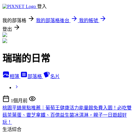
登入
我的部落格
我的部落格後台
我的帳號
登出
瑞瑞的日常
相簿
部落格
名片
1個月前
桃園平鎮景點推薦｜葡萄王健康活力能量館免費入園！必吃雙
菇茶葉蛋、靈芝拿鐵、百億益生菌冰淇淋，親子一日遊超好
玩！
生活綜合