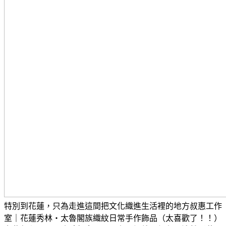
特別到花蓮，只為走進這間把文化織進生活裡的地方
叔惠工作
室｜花蓮秀林・太魯閣族織紋日常手作飾品（太喜歡了！！）