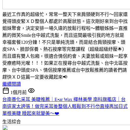
最近工作真的超級忙，常常一整天下來肩頸硬到不行～回家還
覺得頭皮緊ＸＤ整個人都處於高壓狀態。這次剛好來到台中找
姐妹聚會，決定安排一場久違的放鬆行程啦～體驗姊姊一直推
薦的微笑Smile台中越式洗髮，而且這間最吸引我的地方就是
幸福套餐120分鐘！不只是單純洗頭，而是結合肩頸按摩、頭
皮SPA、臉部保養、熱石按摩等完整課程（超級超級紓壓🌟）
而且還有雙人包廂，很適合情侶約會、夫妻放鬆或姐妹一起享
受療癒時光喔！！！如果正在搜尋台中越式洗髮、台中北區按
摩、台中頭皮SPA、情侶按摩推薦或台中放鬆推薦的讀者們請
趕快ＸＤ這篇一定要收藏起來📢
繼續閱讀
1個月前
台南善化采耳 美睫推薦｜E•ar Wax 樺林美學 南科旗艦店｜台
南這家太誇張！做完采耳後整個人輕鬆到不行🥹直接再加日式
單根美睫 睡起來就變美～❤️
生活綜合