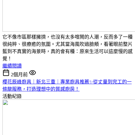
它不像市區那樣擁擠，也沒有太多喧鬧的人潮，反而多了一種
很純粹、很療癒的氛圍。
尤其當海風吹過臉頰，看著眼前整片
藍到不真實的海景時，真的會有種：
原來生活可以這麼慢的感
覺！
繼續閱讀
2個月前
櫻花辰峰廚具｜新北三重｜專業廚具推薦✨從丈量到完工的一
條龍服務，打造理想中的質感廚房！
活動紀錄