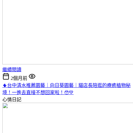
繼續閱讀
2個月前
🌵台中清水推薦園藝｜向日葵園藝｜貓店長陪逛的療癒植物秘
境！一進去直接不想回家啦！🥹💚
心情日記