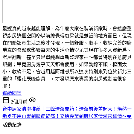
最近真的越來越能理解，為什麼大家在裝潢新家時，會這麼重
視廚房這個空間🥹以前總覺得廚房就是煮飯的地方而已，但現
在開始認真生活之後才發現，一個舒服、順手、收納完善的廚
房真的會默默影響每天的生活心情♡尤其現在很多人買新房、
老屋翻新，甚至只是單純想重新整理家裡～都會特別在意廚具
規劃；畢竟廚房幾乎天天都會使用，如果動線不順、檯面太
小、收納不足，會越用越阿雜🤣所以這次特別來到位於新北三
重的「櫻花辰峰廚具」，才發現原來專業的廚房規劃差很多
耶！
繼續閱讀
2個月前
台中居家清潔推薦｜三峰清潔開箱；清潔前後差超大！煥然一
新🌟不用再累到腰痠背痛！交給專業到府居家清潔來細清～❤️
活動紀錄